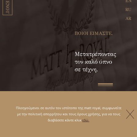
ΜΕΝΟΥ
EN
RU
AR
ΠΟΙΟΙ ΕΙΜΑΣΤΕ.
Μετατρέποντας
τον καλό ύπνο
σε τέχνη.
Πλοηγούμενοι σε αυτόν τον ιστότοπο της matt royal, συμφωνείτε
με την πολιτική απορρήτου και τους όρους χρήσης, για να τους
διαβάσετε κάντε κλικ
εδώ.