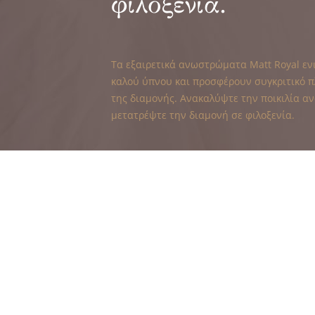
φιλοξενία.
Τα εξαιρετικά ανωστρώματα Matt Royal εν
καλού ύπνου και προσφέρουν συγκριτικό π
της διαμονής. Ανακαλύψτε την ποικιλία 
μετατρέψτε την διαμονή σε φιλοξενία.