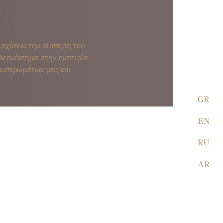
ισχύουν την αίσθηση του
λεονέκτημα στην εμπειρία
ανωστρωμάτων μας και
GR
EN
RU
AR