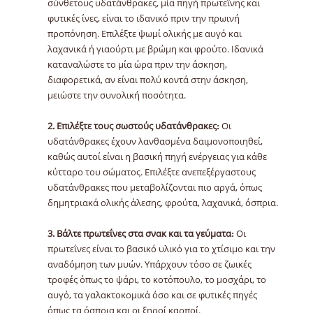
σύνθετους υδατάνθρακες, μία πηγή πρωτεΐνης και
φυτικές ίνες, είναι το ιδανικό πριν την πρωινή
προπόνηση. Επιλέξτε ψωμί ολικής με αυγό και
λαχανικά ή γιαούρτι με βρώμη και φρούτο. Ιδανικά
καταναλώστε το μία ώρα πριν την άσκηση,
διαφορετικά, αν είναι πολύ κοντά στην άσκηση,
μειώστε την συνολική ποσότητα.
2. Επιλέξτε τους σωστούς υδατάνθρακες:
Οι
υδατάνθρακες έχουν λανθασμένα δαιμονοποιηθεί,
καθώς αυτοί είναι η βασική πηγή ενέργειας για κάθε
κύτταρο του σώματος. Επιλέξτε ανεπεξέργαστους
υδατάνθρακες που μεταβολίζονται πιο αργά, όπως
δημητριακά ολικής άλεσης, φρούτα, λαχανικά, όσπρια.
3. Βάλτε πρωτεΐνες στα σνακ και τα γεύματα:
Οι
πρωτεΐνες είναι το βασικό υλικό για το χτίσιμο και την
αναδόμηση των μυών. Υπάρχουν τόσο σε ζωικές
τροφές όπως το ψάρι, το κοτόπουλο, το μοσχάρι, το
αυγό, τα γαλακτοκομικά όσο και σε φυτικές πηγές
όπως τα όσπρια και οι ξηροί καρποί.