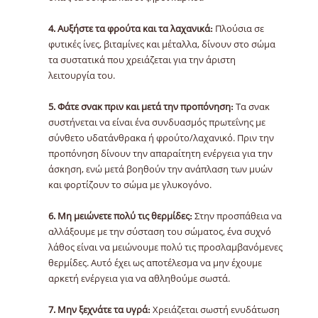
4. Αυξήστε τα φρούτα και τα λαχανικά:
Πλούσια σε
φυτικές ίνες, βιταμίνες και μέταλλα, δίνουν στο σώμα
τα συστατικά που χρειάζεται για την άριστη
λειτουργία του.
5. Φάτε σνακ πριν και μετά την προπόνηση:
Τα σνακ
συστήνεται να είναι ένα συνδυασμός πρωτεΐνης με
σύνθετο υδατάνθρακα ή φρούτο/λαχανικό. Πριν την
προπόνηση δίνουν την απαραίτητη ενέργεια για την
άσκηση, ενώ μετά βοηθούν την ανάπλαση των μυών
και φορτίζουν το σώμα με γλυκογόνο.
6. Μη μειώνετε πολύ τις θερμίδες:
Στην προσπάθεια να
αλλάξουμε με την σύσταση του σώματος, ένα συχνό
λάθος είναι να μειώνουμε πολύ τις προσλαμβανόμενες
θερμίδες. Αυτό έχει ως αποτέλεσμα να μην έχουμε
αρκετή ενέργεια για να αθληθούμε σωστά.
7. Μην ξεχνάτε τα υγρά:
Χρειάζεται σωστή ενυδάτωση