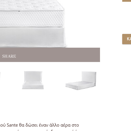
Κ
SHARE
SHARE
SHARE
SHARE
SHARE
SHARE
ού Sante θα δώσει έναν άλλο αέρα στο