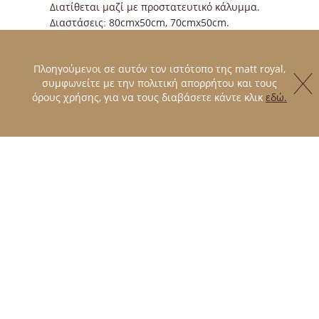
Διατίθεται μαζί με προστατευτικό κάλυμμα.
Διαστάσεις: 80cmx50cm, 70cmx50cm.
Διατίθεται και σε Bebe έκδοση με διαστάσεις:
30cmx40cmx6,5cm.
Πλοηγούμενοι σε αυτόν τον ιστότοπο της matt royal,
Το κάλυμμα αφαιρείται και πλένεται στους
συμφωνείτε με την πολιτική απορρήτου και τους
30 ºC.
όρους χρήσης, για να τους διαβάσετε κάντε κλικ
εδώ.