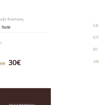
λεξε διάσταση
GR
EN
Η
RU
30€
AR
40€