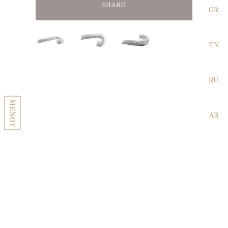
SHARE
SHARE
SHARE
GR
EN
RU
ΜΕΝΟΥ
AR