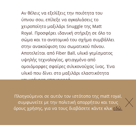
Αν θέλεις να εξελίξεις την ποιότητα του
ύπνου σου, επίλεξε να αγκαλιάσεις το
χειροποίητο μαξιλάρι Snuggle της Matt
Royal. Προσφέρει ιδανική στήριξη σε όλο το
σώμα και το ανατομικό του σχήμα συμβάλλει
στην ανακούφιση του σωματικού πόνου.
Αποτελείται από Fiber Ball, υλικό γεμίσματος
υψηλής τεχνολογίας, φτιαγμένο από
ομοιόμορφες σφαίρες σιλικονούχας ίνας. Ένα
υλικό που δίνει στο μαξιλάρι ελαστικότητα
και γρήγορη επαναφορά.
Το χειροποίητο μαξιλάρι Snuggle της Matt
Royal είναι ειδικά σχεδιασμένο για να
Πλοηγούμενοι σε αυτόν τον ιστότοπο της matt royal,
απολαμβάνεις τον ύπνο σου και κατά τη
συμφωνείτε με την πολιτική απορρήτου και τους
διάρκεια της εγκυμοσύνης, καθώς αγκαλιάζει
όρους χρήσης, για να τους διαβάσετε κάντε κλικ
εδώ.
το σώμα σου σε όποια στάση και αν
κοιμάσαι.
Υπάρχει διαθέσιμο και προστατευτικό
κάλυμμα.